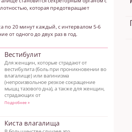
агалище становится секреторным органом с
слотностью, которая предотвращает
а по 20 минут каждый, с интервалом 5-6
е от одного до двух раз в год.
Вестибулит
Для женщин, которые страдают от
вестибулита (боль при проникновении во
влагалище) или вагинизма
(непроизвольное резкое сокращение
мышц тазового дна), а также для женщин,
страдающих от
Подробнее »
Киста влагалища
В большинстве случаев это