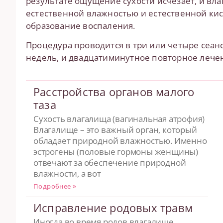
результате ощущение сухости исчезает, и вл
естественной влажностью и естественной ки
образование воспаления.
Процедура проводится в три или четыре сеанс
недель, и двадцатиминутное повторное лечени
Расстройства органов малого
таза
Сухость влагалища (вагинальная атрофия)
Влагалище – это важный орган, который
обладает природной влажностью. Именно
эстрогены (половые гормоны женщины)
отвечают за обеспечение природной
влажности, а вот
Подробнее »
Исправление родовых травм
Иногда во время родов влагалище