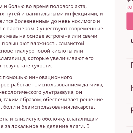
 и болью во время полового акта,
ко
 путей и вагинальными инфекциями, и
вится болезненным до невыносимого и
я с партнером. Существуют современные
к мазь на основе эстрогена или свечи,
и повышают влажность слизистой
основе гиалуроновой кислоты или
влагалища, которые увеличивают его
результате сухости.
 с помощью инновационного
орое работает с использованием датчика,
некологического ультразвука, он
и, таким образом, обеспечивает решение
, боли и без использования лекарств.
ена и слизистую оболочку влагалища и
е за локальное выделение влаги. В