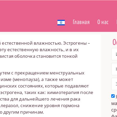
Главная
О нас
О
 естественной влажностью. Эстрогены –
ту естественную влажность, и в их
изистая оболочка становится тонкой
путем с прекращением менструальных
изме (менопауза), а также может
цинских состояниях, которые подавляют
строгена, таких как: химиотерапия после
дства для дальнейшего лечения рака
ма
алеразол, снижение уровня гормона
ср
по другим причинам.
фа