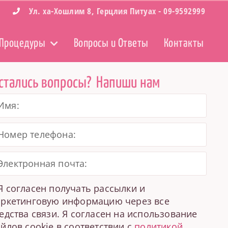
Ул. ха-Хошлим 8, Герцлия Питуах​ -
09-9592999
Процедуры
Вопросы и Ответы
Контакты
стались вопросы?
Напиши нам
Я согласен получать рассылки и
ркетинговую информацию через все
едства связи. Я согласен на использование
йлов cookie в соответствии с
политикой