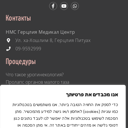
Контакты
HMC Герцлия Медикал Центр
Ул. ха-Хошлим 8, Герцлия Питуах
09-9592999
Процедуры
Что такое урогинекология?
Пролапс органов малого таза
Недержание мочи
אנו מכבדים את פרטיותך
Расстройства органов малого таза
Интимная пластика
כדי לספק את החוויה הטובה ביותר, אנו משתמשים בטכנולוגיות
Гинекологический лазер
כמו עוגיות (cookies) לאחסון ו/או גישה למידע מהמכשיר. מתן
הסכמה לשימוש בטכנולוגיות אלה יאפשר לנו לעבד נתונים כגון
דפוסי גלישה או מזהים ייחודיים באתר זה. אי מתן הסכמה או