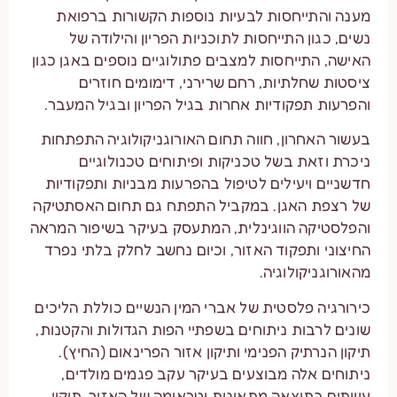
מענה והתייחסות לבעיות נוספות הקשורות ברפואת
נשים, כגון התייחסות לתוכניות הפריון והילודה של
האישה, התייחסות למצבים פתולוגיים נוספים באגן כגון
ציסטות שחלתיות, רחם שרירני, דימומים חוזרים
והפרעות תפקודיות אחרות בגיל הפריון ובגיל המעבר.
בעשור האחרון, חווה תחום האורוגניקולוגיה התפתחות
ניכרת וזאת בשל טכניקות ופיתוחים טכנולוגיים
חדשניים ויעילים לטיפול בהפרעות מבניות ותפקודיות
של רצפת האגן. במקביל התפתח גם תחום האסתטיקה
והפלסטיקה הווגינלית, המתעסק בעיקר בשיפור המראה
החיצוני ותפקוד האזור, וכיום נחשב לחלק בלתי נפרד
מהאורוגניקולוגיה.
כירורגיה פלסטית של אברי המין הנשיים כוללת הליכים
שונים לרבות ניתוחים בשפתיי הפות הגדולות והקטנות,
תיקון הנרתיק הפנימי ותיקון אזור הפרינאום (החיץ).
ניתוחים אלה מבוצעים בעיקר עקב פגמים מולדים,
עיוותים כתוצאה מתאונות וטראומה של האזור, תיקון