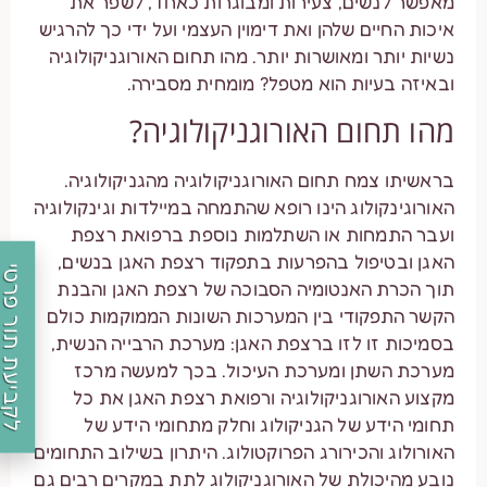
מאפשר לנשים, צעירות ומבוגרות כאחד, לשפר את
איכות החיים שלהן ואת דימוין העצמי ועל ידי כך להרגיש
נשיות יותר ומאושרות יותר. מהו תחום האורוגניקולוגיה
ובאיזה בעיות הוא מטפל? מומחית מסבירה.
מהו תחום האורוגניקולוגיה?
בראשיתו צמח תחום האורוגניקולוגיה מהגניקולוגיה.
האורוגינקולוג הינו רופא שהתמחה במיילדות וגינקולוגיה
ועבר התמחות או השתלמות נוספת ברפואת רצפת
האגן ובטיפול בהפרעות בתפקוד רצפת האגן בנשים,
לקביעת תור פרטי
תוך הכרת האנטומיה הסבוכה של רצפת האגן והבנת
הקשר התפקודי בין המערכות השונות הממוקמות כולם
בסמיכות זו לזו ברצפת האגן: מערכת הרבייה הנשית,
מערכת השתן ומערכת העיכול. בכך למעשה מרכז
מקצוע האורוגניקולוגיה ורפואת רצפת האגן את כל
תחומי הידע של הגניקולוג וחלק מתחומי הידע של
האורולוג והכירורג הפרוקטולוג. היתרון בשילוב התחומים
נובע מהיכולת של האורוגניקולוג לתת במקרים רבים גם