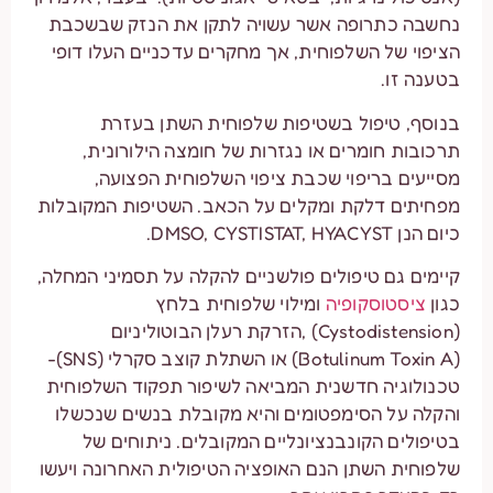
נחשבה כתרופה אשר עשויה לתקן את הנזק שבשכבת
הציפוי של השלפוחית, אך מחקרים עדכניים העלו דופי
בטענה זו.
בנוסף, טיפול בשטיפות שלפוחית השתן בעזרת
תרכובות חומרים או נגזרות של חומצה הילורונית,
מסייעים בריפוי שכבת ציפוי השלפוחית הפצועה,
מפחיתים דלקת ומקלים על הכאב. השטיפות המקובלות
כיום הנן DMSO, CYSTISTAT, HYACYST.
קיימים גם טיפולים פולשניים להקלה על תסמיני המחלה,
כגון
ציסטוסקופיה
ומילוי שלפוחית בלחץ
(Cystodistension) ,הזרקת רעלן הבוטוליניום
(Botulinum Toxin A) או השתלת קוצב סקרלי (SNS)-
טכנולוגיה חדשנית המביאה לשיפור תפקוד השלפוחית
והקלה על הסימפטומים והיא מקובלת בנשים שנכשלו
בטיפולים הקונבנציונליים המקובלים. ניתוחים של
שלפוחית השתן הנם האופציה הטיפולית האחרונה ויעשו