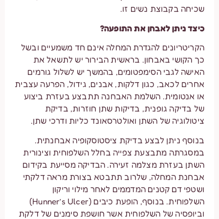
שכיחה בקבוצת נשים זו.
כיצד ניתן לאבחן את התופעה?
הקריטריונים להגדרת המחלה אינם חד משמעיים ובשל
כך הקושי באבחון. בראשית הבירור יש לתשאל את
האישה לגבי הסימפטומים, בהמשך יש לשלול גורמים
אחרים לכאב, כגון דלקות, אבנים, גידול, הפרעה עצבית
או אנטומית. השלמת האבחנה תתבצע בעזרת ביצוע
של בדיקה גופנית, בדיקות שתן חוזרות, בדיקת
ציטולוגיה של השתן ואולטרסאונד כליות ודרכי שתן.
בנוסף ניתן לבצע בדיקת ציסטוסקופיה אבחנתית.
במסגרתה מתבצעת צפייה בחלל השלפוחית וצינורית
השתן בעזרת מצלמה זעירה. הבדיקה מסייעת בקידום
אבחנת המחלה, שלרוב תתבטא בצורת מראה דלקתי
ושטפי דם קטנים המדממים לאחר מילוי וריקון
השלפוחית. בנוסף, הופעת כיבים (Hunner’s Ulcer)
וביופסיה של השלפוחית אשר חושפת סימנים של דלקת