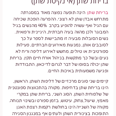
בריחת שתן (אי נקיטת שתן)
בריחת שתן
הינה תופעה נפוצה מאוד במסגרתה
מתרחש אבדן שתן לא רצוני. ההפרעה הופכת שכיחה
עם הגיל ואף עשויה להופיע בקרב 40% מהנשים בגיל
המבוגר ולכן מהווה בעיה חברתית, היגיינית ורפואית.
נשים הסובלות מבעיה זו מתביישות לספר על כך
לסובבים אותן, נמנעות מאירועים חברתיים, פעילות
ספורטיבית או טיולים, מחשש לאירוע דליפה וריח לא
נעים ובשל כך מתקשות בניהול אורח חיים תקין. בריחת
שתן יכולה בסופו של דבר לגרום לדיכאון, התבודדות
ופגיעה משמעותית באיכות החיים.
קיימים שני סוגים מרכזיים של דליפות השתן. הראשון,
הינו בריחת שתן בדחיפות. מקורה בהתכווצות ספונטנית
של שלפוחית השתן. הסוג השני, בריחת שתן במקרי
מאמץ, שיעול,צחוק, עיטוש, בזמן ספורט ובשינוי תנוחה.
מקורה של השנייה הינו בחולשת רקמות רצפת האגן
התומכות בצינורית השתן ולעתים אף במנגנון הסגירה