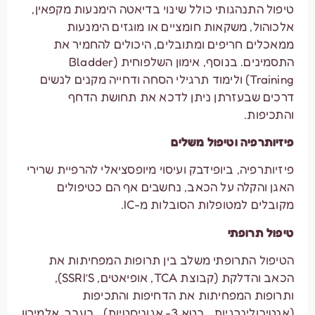
טיפול התנהגותי כולל שינוי בדיאטה הימנעות מקפאין,
אלכוהול, משקאות חומציים או מוגזים הימנעות
ממאכלים חריפים ומתובלים, היכולים להחמיר את
התסמינים. בנוסף, אימון השלפוחית (Bladder
Training) ולימוד תרגילי הסחה ודחייה מקנים לנשים
דרכים שבעזרתן ניתן לדכא את תחושת הדחף
והתכיפות.
פיזיותרפיה וטיפול משלים
פיזיותרפיה, ביופידבק ועיסוי מיופסציאלי להרפיית שרירי
האגן והקלה על הכאב, נחשבים אף הם כטיפולים
מקובלים למטופלות הסובלות מ-IC.
טיפול תרופתי
הטיפול התרופתי משלב בין תרופות המפחיתות את
הכאב והדלקת (קבוצת TCA, אופיאטים, SSRI’S),
ותרופות המפחיתות את הדחיפות והתכיפות
(אנטיכולינרגיות, בטא 3- אגוניסטיות). בעבר, אלמירון