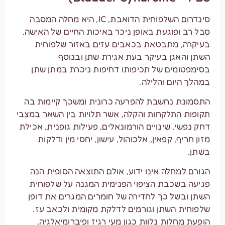
סינדרום השלפוחית הדואבת, IC, היא מחלה המסבה
סבל רב ופוגעת באופן ניכר באיכות החיים של האישה.
בעיקרה, מתבטאת בכאבים עזים באזור שלפוחית
השתן והאגן בעיקר בעת אגירת שתן ובנוסף
בסימפטומים של תכיפותו דחיפות ניכרת במתן שתן
במהלך היום והלילה.
התסמונת נחשבת להפרעה כרונית ומשכך קיימות בה
תקופות התלקחות והקלה, אשר תלויות בין השאר במצבי
דחק נפשי, שינויים הורמונאלים, פעילות גופנית, אכילת
מזון חריף, קפאין, אלכוהול, עישון, יחסי מין ודלקות
בשתן.
הגורם למחלה אינו ידוע, אולם התוצאה הסופית הנה
פגיעה בשכבת הציפוי הפנימית המגנה על שלפוחית
השתן ובשל כך לחדירה של חומרים המגרים את דופן
שלפוחית השתן וגורמים לדלקת מקומית ולכאב עז.
הופעת מחלות נלוות כגון מעי רגיז ופיברומיאלגיה,