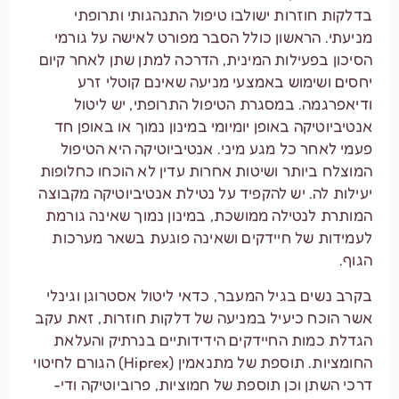
בדלקות חוזרות ישולבו טיפול התנהגותי ותרופתי
מניעתי. הראשון כולל הסבר מפורט לאישה על גורמי
הסיכון בפעילות המינית, הדרכה למתן שתן לאחר קיום
יחסים ושימוש באמצעי מניעה שאינם קוטלי זרע
ודיאפרגמה. במסגרת הטיפול התרופתי, יש ליטול
אנטיביוטיקה באופן יומיומי במינון נמוך או באופן חד
פעמי לאחר כל מגע מיני. אנטיביוטיקה היא הטיפול
המוצלח ביותר ושיטות אחרות עדין לא הוכחו כחלופות
יעילות לה. יש להקפיד על נטילת אנטיביוטיקה מקבוצה
המותרת לנטילה ממושכת, במינון נמוך שאינה גורמת
לעמידות של חיידקים ושאינה פוגעת בשאר מערכות
הגוף.
בקרב נשים בגיל המעבר, כדאי ליטול אסטרוגן וגינלי
אשר הוכח כיעיל במניעה של דלקות חוזרות, זאת עקב
הגדלת כמות החיידקים הידידותיים בנרתיק והעלאת
החומציות. תוספת של מתנאמין (Hiprex) הגורם לחיטוי
דרכי השתן וכן תוספת של חמוציות, פרוביוטיקה ודי-