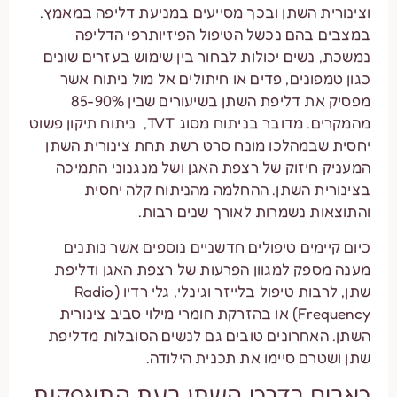
וצינורית השתן ובכך מסייעים במניעת דליפה במאמץ.
במצבים בהם נכשל הטיפול הפיזיותרפי הדליפה
נמשכת, נשים יכולות לבחור בין שימוש בעזרים שונים
כגון טמפונים, פדים או חיתולים אל מול ניתוח אשר
מפסיק את דליפת השתן בשיעורים שבין 85-90%
מהמקרים. מדובר בניתוח מסוג TVT, ניתוח תיקון פשוט
יחסית שבמהלכו מונח סרט רשת תחת צינורית השתן
המעניק חיזוק של רצפת האגן ושל מנגנוני התמיכה
בצינורית השתן. ההחלמה מהניתוח קלה יחסית
והתוצאות נשמרות לאורך שנים רבות.
כיום קיימים טיפולים חדשניים נוספים אשר נותנים
מענה מספק למגוון הפרעות של רצפת האגן ודליפת
שתן, לרבות טיפול בלייזר וגינלי, גלי רדיו (Radio
Frequency) או בהזרקת חומרי מילוי סביב צינורית
השתן. האחרונים טובים גם לנשים הסובלות מדליפת
שתן ושטרם סיימו את תכנית הילודה.
כאבים בדרכי השתן בעת התאפקות