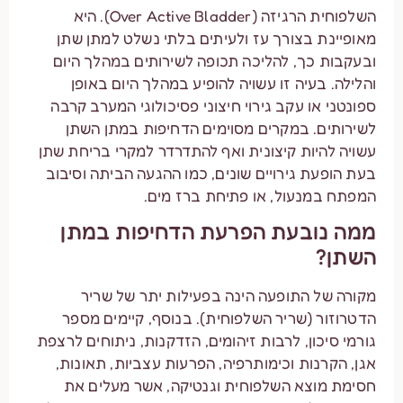
השלפוחית הרגיזה (Over Active Bladder). היא
מאופיינת בצורך עז ולעיתים בלתי נשלט למתן שתן
ובעקבות כך, להליכה תכופה לשירותים במהלך היום
והלילה. בעיה זו עשויה להופיע במהלך היום באופן
ספונטני או עקב גירוי חיצוני פסיכולוגי המערב קרבה
לשירותים. במקרים מסוימים הדחיפות במתן השתן
עשויה להיות קיצונית ואף להתדרדר למקרי בריחת שתן
בעת הופעת גירויים שונים, כמו ההגעה הביתה וסיבוב
המפתח במנעול, או פתיחת ברז מים.
ממה נובעת הפרעת הדחיפות במתן
השתן?
מקורה של התופעה הינה בפעילות יתר של שריר
הדטרוזור (שריר השלפוחית). בנוסף, קיימים מספר
גורמי סיכון, לרבות זיהומים, הזדקנות, ניתוחים לרצפת
אגן, הקרנות וכימותרפיה, הפרעות עצביות, תאונות,
חסימת מוצא השלפוחית וגנטיקה, אשר מעלים את