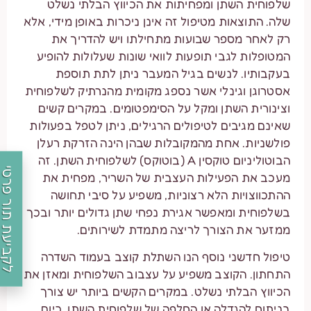
שלפוחית השתן ומפחיתות את הכיווץ הבלתי נשלט
שלה. התוצאות מטיפול זה אינן ניכרות באופן מידי, אלא
רק לאחר מספר שבועות מתחילתו ויש להדריך את
המטופלות לגבי תופעות לוואי שונות שעלולות להופיע
בעקבותיו. לנשים בגיל המעבר ניתן לתת תוספת
אסטרוגן וגינלי אשר נספג מקומית מהנרתיק לשלפוחית
וצינורית השתן ומקל על הסימפטומים. במקרים קשים
שאינם מגיבים לטיפולים הרגילים, ניתן לטפל בפעולות
פולשניות. אחת מהמקובלות שבהן הינה הזרקת רעלן
הבוטוליניום טוקסין A (בוטוקס) לשלפוחית השתן. זה
לקביעת תור פרטי
מעכב את הפעילות העצבית של השריר, מפחית את
ההתכווצויות הלא רצוניות, משפיע על סיבי תחושה
בשלפוחית ומאפשר אגירת נפחי שתן גדולים יותר ובכך
ממזער את הצורך לריצה מתמדת לשירותים.
טיפול חדשני נוסף הנו השתלת קוצב בעמוד השדרה
התחתון. הקוצב משפיע על עצבוב השלפוחית ומאזן את
הכיווץ הבלתי נשלט. במקרים הקשים ביותר יש צורך
בניתוח להגדלה או החלפה של שלפוחית השתן. כיום