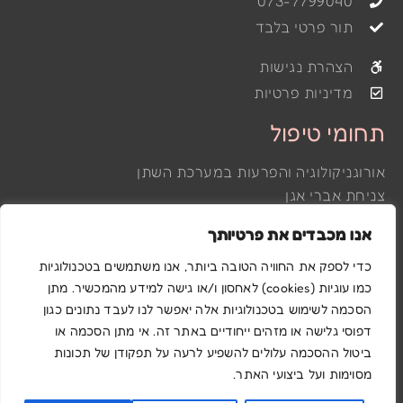
073-7799040
תור פרטי בלבד
הצהרת נגישות
מדיניות פרטיות
תחומי טיפול
אורוגניקולוגיה והפרעות במערכת השתן
צניחת אברי אגן
דליפת שתן
אנו מכבדים את פרטיותך
הפרעות של רצפת האגן
פלסטיקה ואסתטיקה וגינלית
כדי לספק את החוויה הטובה ביותר, אנו משתמשים בטכנולוגיות
כמו עוגיות (cookies) לאחסון ו/או גישה למידע מהמכשיר. מתן
לייזר גינקולוגי
הסכמה לשימוש בטכנולוגיות אלה יאפשר לנו לעבד נתונים כגון
דפוסי גלישה או מזהים ייחודיים באתר זה. אי מתן הסכמה או
Powered & Designed by Medical Online
ביטול ההסכמה עלולים להשפיע לרעה על תפקודן של תכונות
מסוימות ועל ביצועי האתר.
©2022 All rights reserved