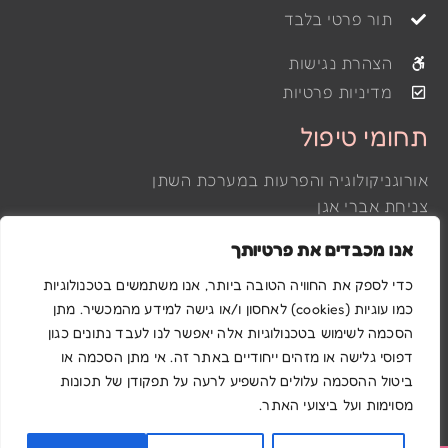
תור פרטי בלבד
הצהרת נגישות
מדיניות פרטיות
תחומי טיפול
אורוגניקולוגיה והפרעות במערכת השתן
צניחת אברי אגן
דליפת שתן
אנו מכבדים את פרטיותך
הפרעות של רצפת האגן
פלסטיקה ואסתטיקה וגינלית
כדי לספק את החוויה הטובה ביותר, אנו משתמשים בטכנולוגיות
כמו עוגיות (cookies) לאחסון ו/או גישה למידע מהמכשיר. מתן
לייזר גינקולוגי
הסכמה לשימוש בטכנולוגיות אלה יאפשר לנו לעבד נתונים כגון
דפוסי גלישה או מזהים ייחודיים באתר זה. אי מתן הסכמה או
Powered & Designed by Medical Online
ביטול ההסכמה עלולים להשפיע לרעה על תפקודן של תכונות
מסוימות ועל ביצועי האתר.
©2022 All rights reserved