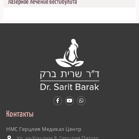
Лазерное лечение вестибулита
Контакты
HMC Герцлия Медикал Центр
Ул. ха-Хошлим 8, Герцлия Питуах