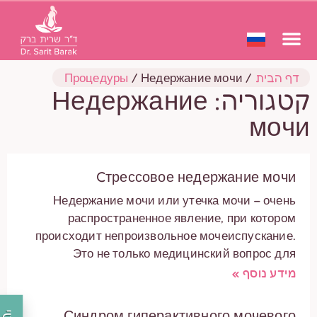
דף הבית
/
Недержание мочи
/
Процедуры
קטגוריה: Недержание
мочи
Cтрессовое недержание мочи
Недержание мочи или утечка мочи – очень
распространенное явление, при котором
происходит непроизвольное мочеиспускание.
Это не только медицинский вопрос для
מידע נוסף »
Синдром гиперактивного мочевого