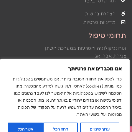
תור פרטי בלבד
הצהרת נגישות
מדיניות פרטיות
תחומי טיפול
אורוגניקולוגיה והפרעות במערכת השתן
צניחת אברי אגן
דליפת שתן
אנו מכבדים את פרטיותך
הפרעות של רצפת האגן
פלסטיקה ואסתטיקה וגינלית
כדי לספק את החוויה הטובה ביותר, אנו משתמשים בטכנולוגיות
כמו עוגיות (cookies) לאחסון ו/או גישה למידע מהמכשיר. מתן
לייזר גינקולוגי
הסכמה לשימוש בטכנולוגיות אלה יאפשר לנו לעבד נתונים כגון
דפוסי גלישה או מזהים ייחודיים באתר זה. אי מתן הסכמה או
Powered & Designed by Medical Online
ביטול ההסכמה עלולים להשפיע לרעה על תפקודן של תכונות
מסוימות ועל ביצועי האתר.
©2022 All rights reserved
ערוך שינויים
דחה הכל
אשר הכל