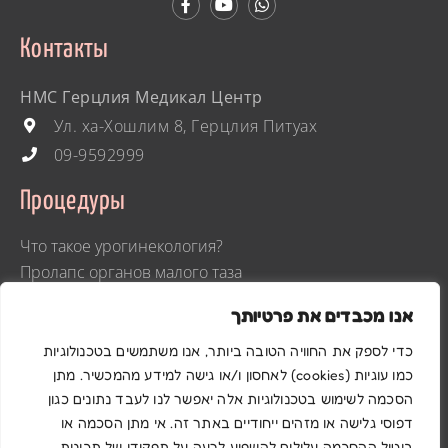
Контакты
HMC Герцлия Медикал Центр
Ул. ха-Хошлим 8, Герцлия Питуах
09-9592999
Процедуры
Что такое урогинекология?
Пролапс органов малого таза
Недержание мочи
אנו מכבדים את פרטיותך
Расстройства органов малого таза
Интимная пластика
כדי לספק את החוויה הטובה ביותר, אנו משתמשים בטכנולוגיות
Гинекологический лазер
כמו עוגיות (cookies) לאחסון ו/או גישה למידע מהמכשיר. מתן
הסכמה לשימוש בטכנולוגיות אלה יאפשר לנו לעבד נתונים כגון
דפוסי גלישה או מזהים ייחודיים באתר זה. אי מתן הסכמה או
© 2022 All rights reserved
ביטול ההסכמה עלולים להשפיע לרעה על תפקודן של תכונות