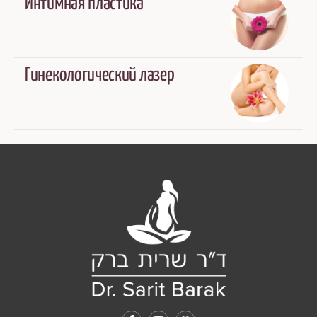
Интимная пластика
Гинекологический лазер